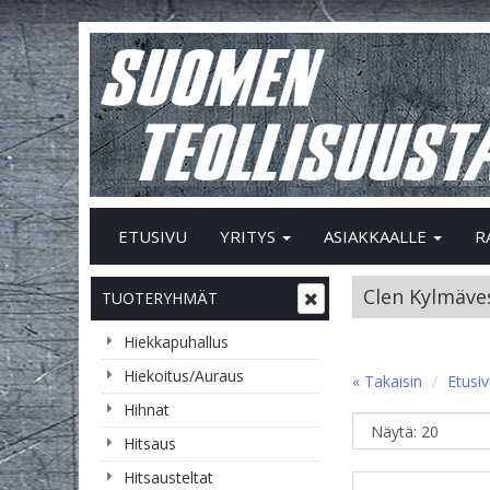
ETUSIVU
YRITYS
ASIAKKAALLE
R
Clen Kylmäve
TUOTERYHMÄT
Hiekkapuhallus
Hiekoitus/Auraus
« Takaisin
Etusi
Hihnat
Hitsaus
Hitsausteltat