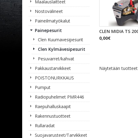
Maalauslaitteet
Nostovälineet
Paineilmatyökalut
Painepesurit
PIKAKA
CLEN MIDIA TS 20
0,00€
Clen Kuumavesipesurit
Clen Kylmävesipesurit
Pesuvarret/kahvat
Pakkaustarvikkeet
Näytetään tuottee
POISTONURKKAUS
Pumput
Radiopuhelimet PMR446
Raepuhalluskaapit
Rakennustuotteet
Rullaradat
Suojavarusteet/Tarvikkeet