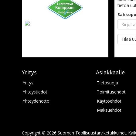
tietoa uu
Sähköpo
Tilaa uu
Yritys
Asiakkaalle
Yritys
Tietosuoja
Yhteystiedot
Toimitusehdot
Yhteydenotto
Käyttöehdot
Maksuehdot
Copyright © 2026 Suomen Teollisuustarviketukku.net. Kaik