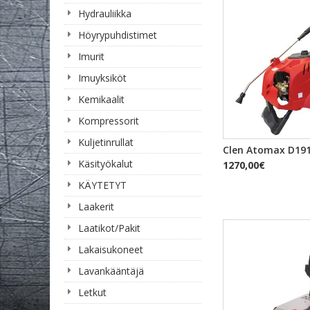
Hydrauliikka
Höyrypuhdistimet
Imurit
Imuyksiköt
Kemikaalit
Kompressorit
Kuljetinrullat
PIKAKA
Clen Atomax D19
Käsityökalut
1270,00€
KÄYTETYT
Laakerit
Laatikot/Pakit
Lakaisukoneet
Lavankääntäjä
Letkut