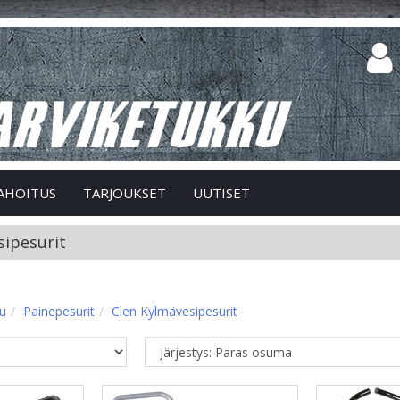
AHOITUS
TARJOUKSET
UUTISET
sipesurit
vu
Painepesurit
Clen Kylmävesipesurit