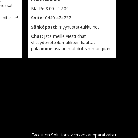
messa!
Ma-Pe 8:00 - 17:00
aitteille!
Soita:
0440 474727
Sähköposti:
myynti@st-tukku.net
Chat:
Jätä meille viesti chat-
yhteydenottolomakkeen kautta,
palaamme asiaan mahdollisimman pian.
Evolution Solutions -verkkokaupparatkaisu