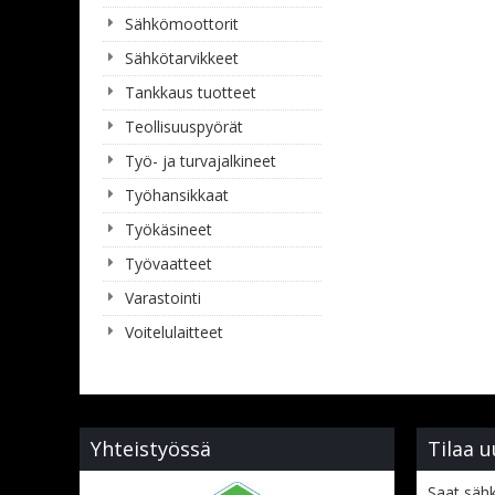
Sähkömoottorit
Sähkötarvikkeet
Tankkaus tuotteet
Teollisuuspyörät
Työ- ja turvajalkineet
Työhansikkaat
Työkäsineet
Työvaatteet
Varastointi
Voitelulaitteet
Yhteistyössä
Tilaa u
Saat sähk