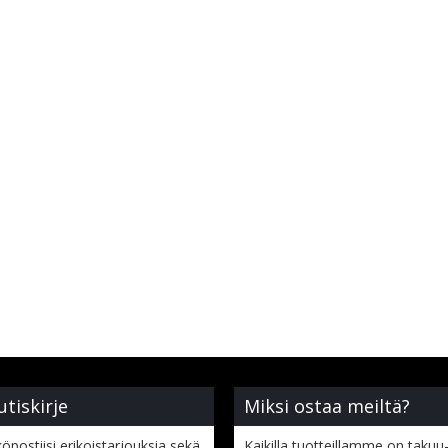
utiskirje
Miksi ostaa meiltä?
öpostiisi erikoistarjouksia sekä
Kaikilla tuotteillamme on takuu-