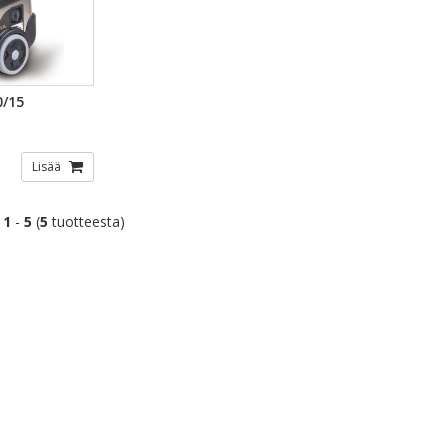
TSELU
0/15
Lisää
t
1
-
5
(
5
tuotteesta)