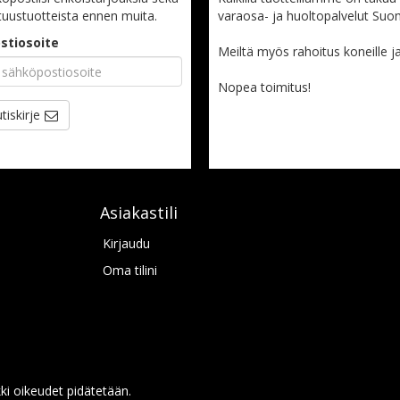
tuustuotteista ennen muita.
varaosa- ja huoltopalvelut Suo
stiosoite
Meiltä myös rahoitus koneille ja l
Nopea toimitus!
tiskirje
Asiakastili
Kirjaudu
Oma tilini
ki oikeudet pidätetään.