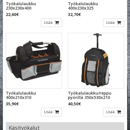
Työkalulaukku
Työkalulaukku
230x230x400
400x230x325
22,60€
32,70€
Lisää
Lisää
Työkalulaukku
Työkalulaukku/reppu
400x210x310
pyörillä 350x530x210
35,90€
40,50€
Lisää
Lisää
Käsityökalut