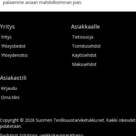
palaamme asiaan mahdollisimman pian.
Yritys
Asiakkaalle
Yritys
Tietosuoja
Yhteystiedot
Toimitusehdot
Yhteydenotto
Käyttöehdot
Maksuehdot
Asiakastili
Kirjaudu
Oma tilini
Copyright © 2026 Suomen Teollisuustarviketukku.net. Kaikki oikeudet
pidätetään.
Evolution Solutions -verkkokaupparatkaisu