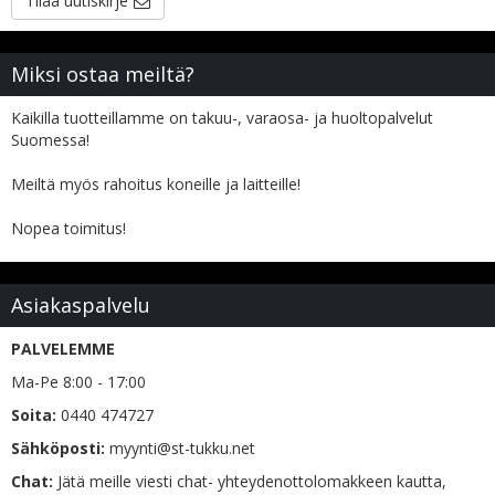
Tilaa uutiskirje
Miksi ostaa meiltä?
Kaikilla tuotteillamme on takuu-, varaosa- ja huoltopalvelut
Suomessa!
Meiltä myös rahoitus koneille ja laitteille!
Nopea toimitus!
Asiakaspalvelu
PALVELEMME
Ma-Pe 8:00 - 17:00
Soita:
0440 474727
Sähköposti:
myynti@st-tukku.net
Chat:
Jätä meille viesti chat- yhteydenottolomakkeen kautta,