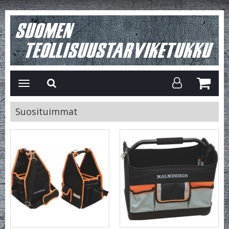
Avaa/Sulje
valikko
Suosituimmat