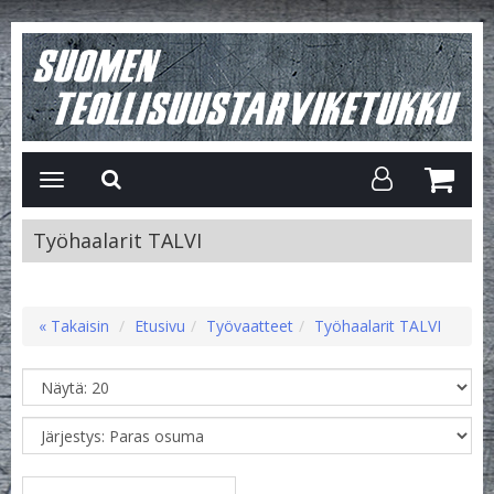
Avaa/Sulje
valikko
Työhaalarit TALVI
« Takaisin
Etusivu
Työvaatteet
Työhaalarit TALVI