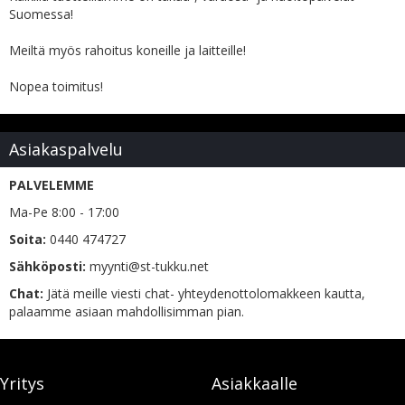
Suomessa!
Meiltä myös rahoitus koneille ja laitteille!
Nopea toimitus!
Asiakaspalvelu
PALVELEMME
Ma-Pe 8:00 - 17:00
Soita:
0440 474727
Sähköposti:
myynti@st-tukku.net
Chat:
Jätä meille viesti chat- yhteydenottolomakkeen kautta,
palaamme asiaan mahdollisimman pian.
Yritys
Asiakkaalle