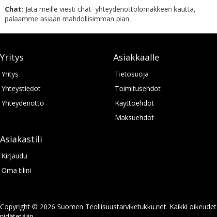
Chat:
Jätä meille viesti chat- yhteydenottolomakkeen kautta,
palaamme asiaan mahdollisimman pian.
Yritys
Asiakkaalle
Yritys
Tietosuoja
Yhteystiedot
Toimitusehdot
Yhteydenotto
Käyttöehdot
Maksuehdot
Asiakastili
Kirjaudu
Oma tilini
Copyright © 2026 Suomen Teollisuustarviketukku.net. Kaikki oikeudet
pidätetään.