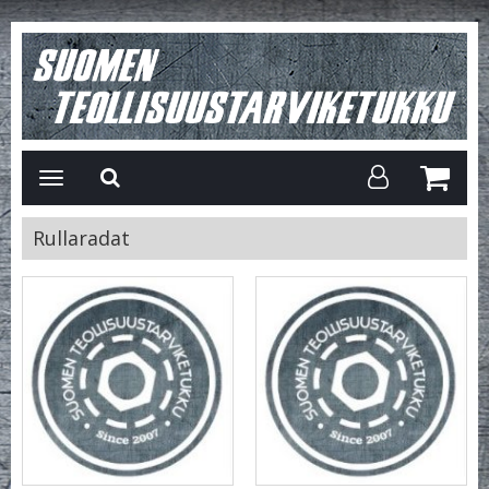
Avaa/Sulje
valikko
Rullaradat