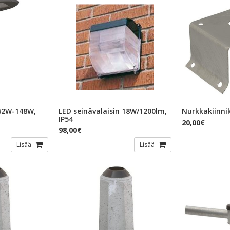
TSELU
PIKAKATSELU
PI
 62W-148W,
LED seinävalaisin 18W/1200lm,
Nurkkakiinni
IP54
20,00€
98,00€
Lisää
Lisää