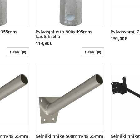
TSELU
PIKAKATSELU
PI
0x355mm
Pylväsjalusta 900x495mm
Pylväsvarsi, 
kauluksella
191,00€
114,90€
Lisää
Lisää
TSELU
PIKAKATSELU
PI
50mm/48,25mm
Seinäkiinnike 500mm/48,25mm
Seinäkiinnike