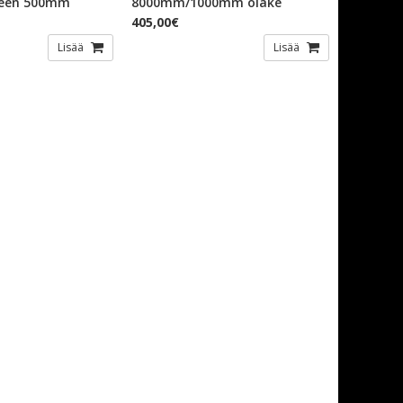
meen 500mm
8000mm/1000mm olake
405,00€
Lisää
Lisää