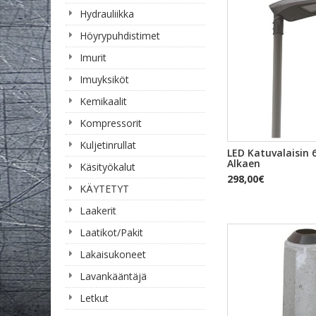
Hydrauliikka
Höyrypuhdistimet
Imurit
Imuyksiköt
Kemikaalit
Kompressorit
Kuljetinrullat
PIKAKA
LED Katuvalaisin
Alkaen
Käsityökalut
298,00€
KÄYTETYT
Laakerit
Laatikot/Pakit
Lakaisukoneet
Lavankääntäjä
Letkut