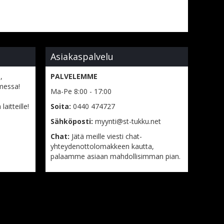
Asiakaspalvelu
,
PALVELEMME
messa!
Ma-Pe 8:00 - 17:00
aitteille!
Soita:
0440 474727
Sähköposti:
myynti@st-tukku.net
Chat:
Jätä meille viesti chat-
yhteydenottolomakkeen kautta,
palaamme asiaan mahdollisimman pian.