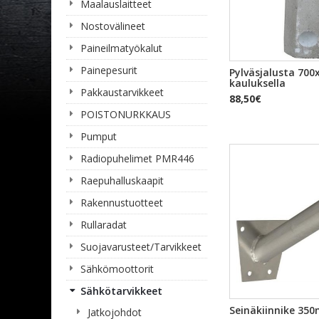
Maalauslaitteet
Nostovälineet
Paineilmatyökalut
Painepesurit
PIKAKA
Pylväsjalusta 70
kauluksella
Pakkaustarvikkeet
88,50€
POISTONURKKAUS
Pumput
Radiopuhelimet PMR446
Raepuhalluskaapit
Rakennustuotteet
Rullaradat
Suojavarusteet/Tarvikkeet
Sähkömoottorit
Sähkötarvikkeet
PIKAKA
Seinäkiinnike 3
Jatkojohdot