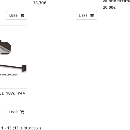
valonheitti
33,70€
20,00€
Lisää
Lisää
TSELU
ED 18W, IP44
Lisää
t
1
-
13
(
13
tuotteesta)