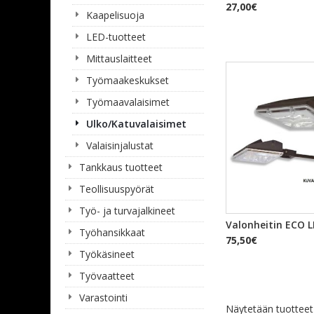
27,00€
Kaapelisuoja
LED-tuotteet
Mittauslaitteet
Työmaakeskukset
Työmaavalaisimet
Ulko/Katuvalaisimet
Valaisinjalustat
Tankkaus tuotteet
Teollisuuspyörät
Työ- ja turvajalkineet
PIKAKA
Valonheitin ECO L
Työhansikkaat
75,50€
Työkäsineet
Työvaatteet
Varastointi
Näytetään tuottee