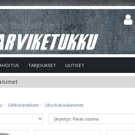
AHOITUS
TARJOUKSET
UUTISET
aisimet
vu
Sähkötarvikkeet
Ulko/Katuvalaisimet