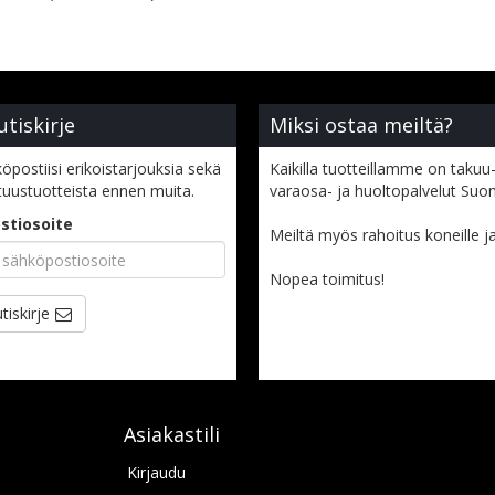
utiskirje
Miksi ostaa meiltä?
öpostiisi erikoistarjouksia sekä
Kaikilla tuotteillamme on takuu-
tuustuotteista ennen muita.
varaosa- ja huoltopalvelut Suo
stiosoite
Meiltä myös rahoitus koneille ja l
Nopea toimitus!
tiskirje
Asiakastili
Kirjaudu