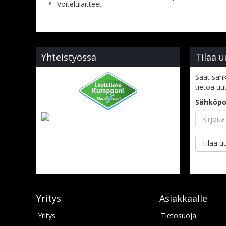
Voitelulaitteet
Yhteistyössä
Tilaa u
Saat sähk
tietoa uu
Sähköpo
Tilaa uu
Yritys
Asiakkaalle
Yritys
Tietosuoja