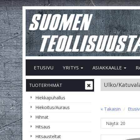
ETUSIVU
YRITYS
ASIAKKAALLE
R
Ulko/Katuval
TUOTERYHMÄT
Hiekkapuhallus
Hiekoitus/Auraus
« Takaisin
Etusi
Hihnat
Hitsaus
Hitsausteltat