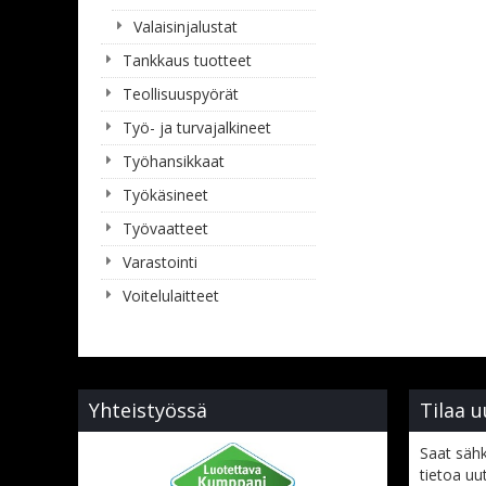
Valaisinjalustat
Tankkaus tuotteet
Teollisuuspyörät
Työ- ja turvajalkineet
Työhansikkaat
Työkäsineet
Työvaatteet
Varastointi
Voitelulaitteet
Yhteistyössä
Tilaa u
Saat sähk
tietoa uu