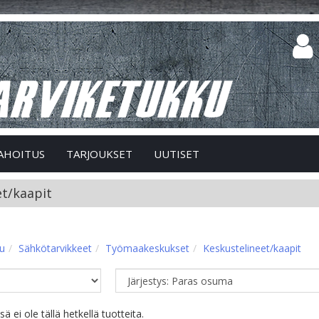
AHOITUS
TARJOUKSET
UUTISET
et/kaapit
vu
Sähkötarvikkeet
Työmaakeskukset
Keskustelineet/kaapit
 ei ole tällä hetkellä tuotteita.