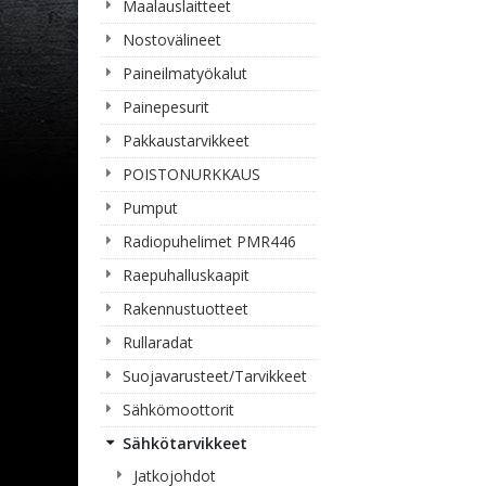
Maalauslaitteet
Nostovälineet
Paineilmatyökalut
Painepesurit
Pakkaustarvikkeet
POISTONURKKAUS
Pumput
Radiopuhelimet PMR446
Raepuhalluskaapit
Rakennustuotteet
Rullaradat
Suojavarusteet/Tarvikkeet
Sähkömoottorit
Sähkötarvikkeet
Jatkojohdot