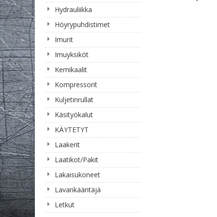
Hydrauliikka
Höyrypuhdistimet
Imurit
Imuyksiköt
Kemikaalit
Kompressorit
Kuljetinrullat
Käsityökalut
KÄYTETYT
Laakerit
Laatikot/Pakit
Lakaisukoneet
Lavankääntäjä
Letkut