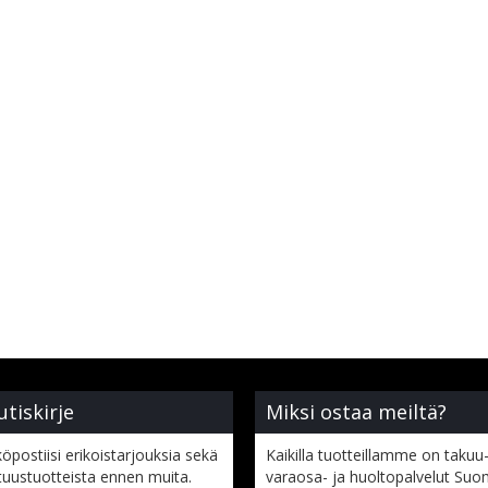
utiskirje
Miksi ostaa meiltä?
öpostiisi erikoistarjouksia sekä
Kaikilla tuotteillamme on takuu-
tuustuotteista ennen muita.
varaosa- ja huoltopalvelut Suo