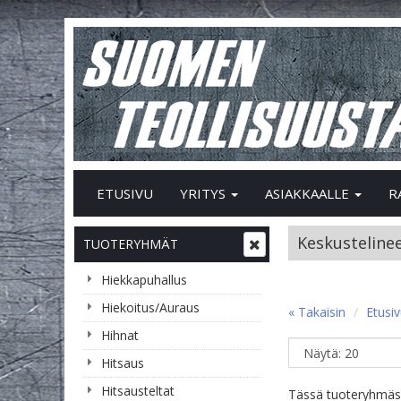
ETUSIVU
YRITYS
ASIAKKAALLE
R
Keskusteline
TUOTERYHMÄT
Hiekkapuhallus
Hiekoitus/Auraus
« Takaisin
Etusi
Hihnat
Hitsaus
Hitsausteltat
Tässä tuoteryhmässä