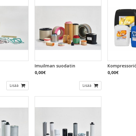
TSELU
PIKAKATSELU
PI
Imuilman suodatin
Kompressoriö
0,00€
0,00€
Lisää
Lisää