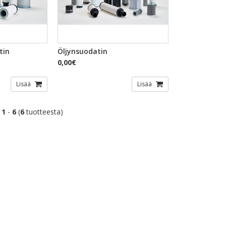
TSELU
PIKAKATSELU
tin
Öljynsuodatin
0,00€
Lisää
Lisää
t
1
-
6
(
6
tuotteesta)