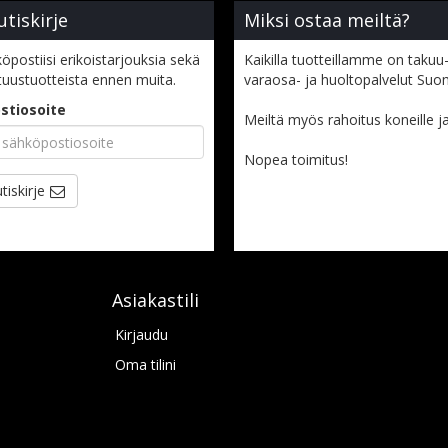
utiskirje
Miksi ostaa meiltä?
öpostiisi erikoistarjouksia sekä
Kaikilla tuotteillamme on takuu-
tuustuotteista ennen muita.
varaosa- ja huoltopalvelut Suo
stiosoite
Meiltä myös rahoitus koneille ja l
Nopea toimitus!
tiskirje
Asiakastili
Kirjaudu
Oma tilini