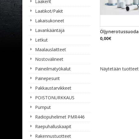
Laakerit
Laatikot/Pakit
Lakaisukoneet
Lavankääntäjä
PIKAKA
Öljynerotussuoda
0,00€
Letkut
Maalauslaitteet
Nostovälineet
Paineilmatyökalut
Näytetään tuottee
Painepesurit
Pakkaustarvikkeet
POISTONURKKAUS
Pumput
Radiopuhelimet PMR446
Raepuhalluskaapit
Rakennustuotteet