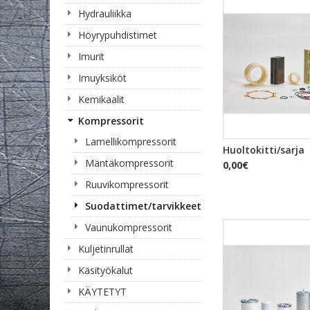
Hydrauliikka
Höyrypuhdistimet
Imurit
Imuyksiköt
Kemikaalit
Kompressorit
Lamellikompressorit
PIKAKA
Huoltokitti/sarja
Mäntäkompressorit
0,00€
Ruuvikompressorit
Suodattimet/tarvikkeet
Vaunukompressorit
Kuljetinrullat
Käsityökalut
KÄYTETYT