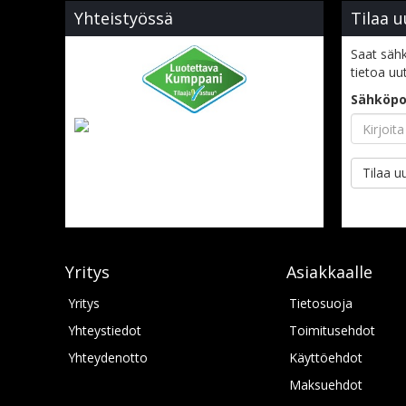
Yhteistyössä
Tilaa u
Saat sähk
tietoa uu
Sähköpo
Tilaa uu
Yritys
Asiakkaalle
Yritys
Tietosuoja
Yhteystiedot
Toimitusehdot
Yhteydenotto
Käyttöehdot
Maksuehdot