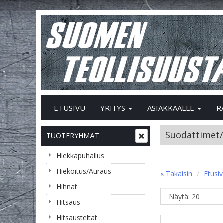
ETUSIVU
YRITYS
ASIAKKAALLE
R
Suodattimet/
TUOTERYHMÄT
Hiekkapuhallus
Hiekoitus/Auraus
« Takaisin
Etusi
Hihnat
Hitsaus
Hitsausteltat