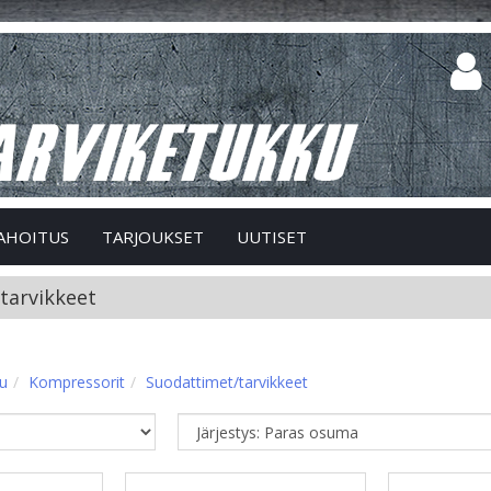
AHOITUS
TARJOUKSET
UUTISET
tarvikkeet
vu
Kompressorit
Suodattimet/tarvikkeet