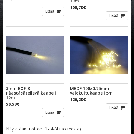
10m
108,70€
Lisää
Lisää
3mm EOF-3
MEOF 100x0,75mm
Päästäsäteilevä kaapeli
valokuitukaapeli 5m
10m
126,20€
58,50€
Lisää
Lisää
Näytetään tuotteet
1
-
4
(
4
tuotteesta)