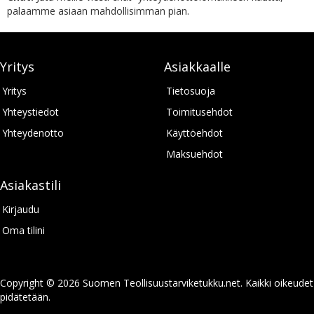
palaamme asiaan mahdollisimman pian.
Yritys
Asiakkaalle
Yritys
Tietosuoja
Yhteystiedot
Toimitusehdot
Yhteydenotto
Käyttöehdot
Maksuehdot
Asiakastili
Kirjaudu
Oma tilini
Copyright © 2026 Suomen Teollisuustarviketukku.net. Kaikki oikeudet
pidätetään.