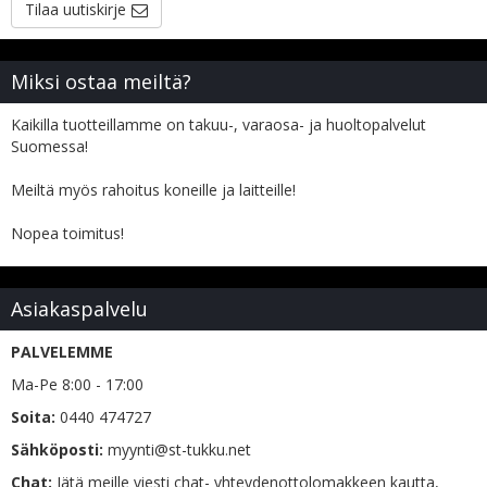
Tilaa uutiskirje
Miksi ostaa meiltä?
Kaikilla tuotteillamme on takuu-, varaosa- ja huoltopalvelut
Suomessa!
Meiltä myös rahoitus koneille ja laitteille!
Nopea toimitus!
Asiakaspalvelu
PALVELEMME
Ma-Pe 8:00 - 17:00
Soita:
0440 474727
Sähköposti:
myynti@st-tukku.net
Chat:
Jätä meille viesti chat- yhteydenottolomakkeen kautta,