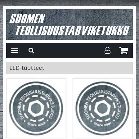
Avaa/Sulje
valikko
LED-tuotteet