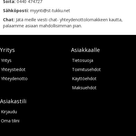
Soita:
0440 474727
Sähköposti:
myynti@st-tukku.net
Chat:
Jätä meille viesti chat- yhteydenottolomakkeen kautta,
palaamme asiaan mahdollisimman pian.
Yritys
Asiakkaalle
Yritys
Tietosuoja
Yhteystiedot
Toimitusehdot
Yhteydenotto
Käyttöehdot
Maksuehdot
Asiakastili
Kirjaudu
Oma tilini