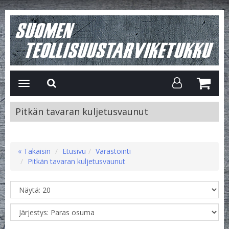
Avaa/Sulje
valikko
Pitkän tavaran kuljetusvaunut
« Takaisin
Etusivu
Varastointi
Pitkän tavaran kuljetusvaunut