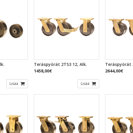
TSELU
PIKAKATSELU
PI
lk.
Teräspyörät 2TS3 12, Alk.
Teräspyörät 2
1458,00€
2644,00€
Lisää
Lisää