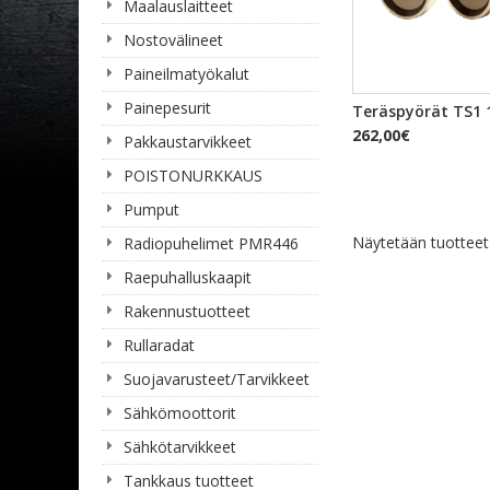
Maalauslaitteet
Nostovälineet
Paineilmatyökalut
Painepesurit
PIKAKA
Teräspyörät TS1 1
262,00€
Pakkaustarvikkeet
POISTONURKKAUS
Pumput
Näytetään tuottee
Radiopuhelimet PMR446
Raepuhalluskaapit
Rakennustuotteet
Rullaradat
Suojavarusteet/Tarvikkeet
Sähkömoottorit
Sähkötarvikkeet
Tankkaus tuotteet