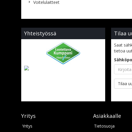
Voitelulaitteet
Yhteistyössä
Tilaa u
Saat sähk
tietoa uu
Sähköpo
Tilaa uu
Yritys
Asiakkaalle
Yritys
Tietosuoja