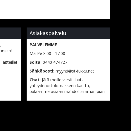
Asiakaspalvelu
,
PALVELEMME
messa!
Ma-Pe 8:00 - 17:00
aitteille!
Soita:
0440 474727
Sähköposti:
myynti@st-tukku.net
Chat:
Jätä meille viesti chat-
yhteydenottolomakkeen kautta,
palaamme asiaan mahdollisimman pian.