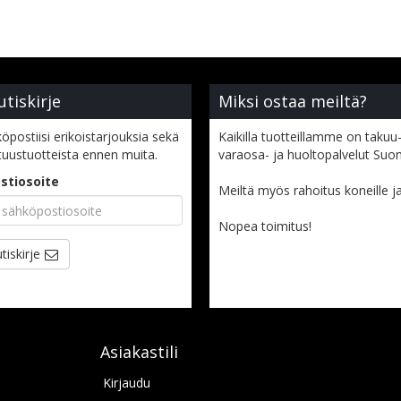
utiskirje
Miksi ostaa meiltä?
öpostiisi erikoistarjouksia sekä
Kaikilla tuotteillamme on takuu-
tuustuotteista ennen muita.
varaosa- ja huoltopalvelut Suo
stiosoite
Meiltä myös rahoitus koneille ja l
Nopea toimitus!
tiskirje
Asiakastili
Kirjaudu