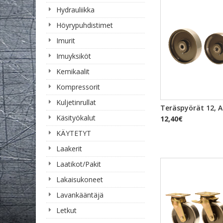
Hydrauliikka
Höyrypuhdistimet
Imurit
Imuyksiköt
Kemikaalit
Kompressorit
Kuljetinrullat
PIKAKA
Teräspyörät 12, A
Käsityökalut
12,40€
KÄYTETYT
Laakerit
Laatikot/Pakit
Lakaisukoneet
Lavankääntäjä
Letkut