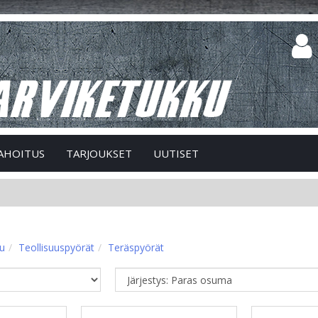
AHOITUS
TARJOUKSET
UUTISET
vu
Teollisuuspyörät
Teräspyörät