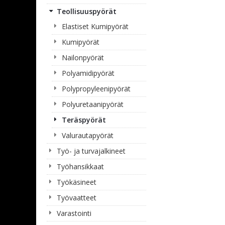
Teollisuuspyörät
Elastiset Kumipyörät
Kumipyörät
Nailonpyörät
Polyamidipyörät
Polypropyleenipyörät
Polyuretaanipyörät
Teräspyörät
Valurautapyörät
Työ- ja turvajalkineet
Työhansikkaat
Työkäsineet
Työvaatteet
Varastointi