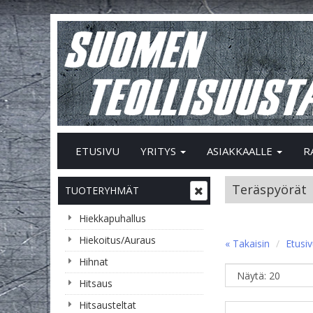
ETUSIVU
YRITYS
ASIAKKAALLE
R
Teräspyörät
TUOTERYHMÄT
Hiekkapuhallus
Hiekoitus/Auraus
« Takaisin
Etusi
Hihnat
Hitsaus
Hitsausteltat