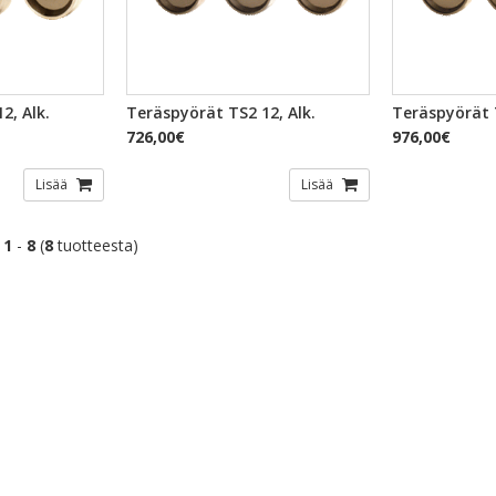
TSELU
PIKAKATSELU
PI
2, Alk.
Teräspyörät TS2 12, Alk.
Teräspyörät T
726,00€
976,00€
Lisää
Lisää
t
1
-
8
(
8
tuotteesta)