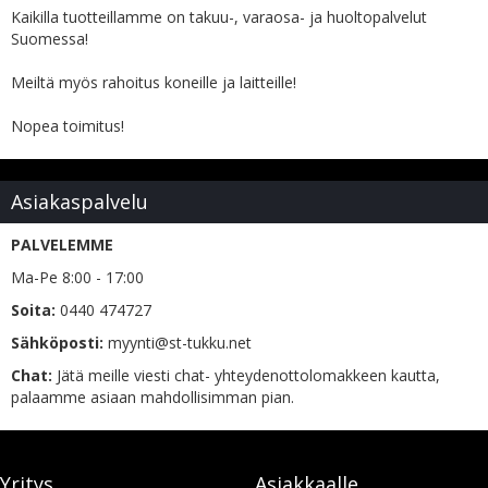
Kaikilla tuotteillamme on takuu-, varaosa- ja huoltopalvelut
Suomessa!
Meiltä myös rahoitus koneille ja laitteille!
Nopea toimitus!
Asiakaspalvelu
PALVELEMME
Ma-Pe 8:00 - 17:00
Soita:
0440 474727
Sähköposti:
myynti@st-tukku.net
Chat:
Jätä meille viesti chat- yhteydenottolomakkeen kautta,
palaamme asiaan mahdollisimman pian.
Yritys
Asiakkaalle