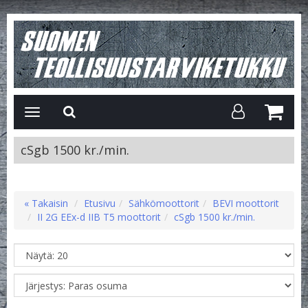
Avaa/Sulje
valikko
cSgb 1500 kr./min.
« Takaisin
Etusivu
Sähkömoottorit
BEVI moottorit
II 2G EEx-d IIB T5 moottorit
cSgb 1500 kr./min.