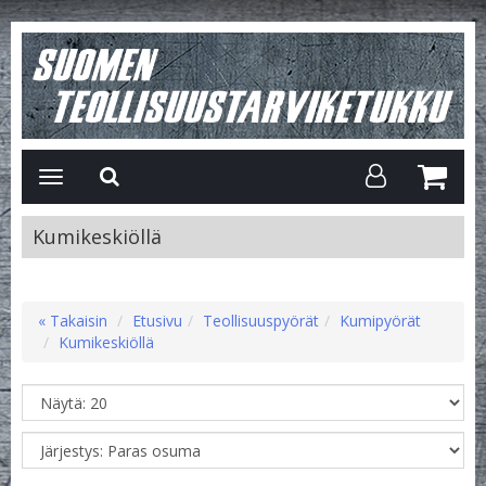
Avaa/Sulje
valikko
Kumikeskiöllä
« Takaisin
Etusivu
Teollisuuspyörät
Kumipyörät
Kumikeskiöllä