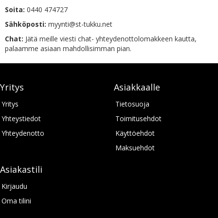
Soita:
0440 474727
Sähköposti:
myynti@st-tukku.net
Chat:
Jätä meille viesti chat- yhteydenottolomakkeen kautta,
palaamme asiaan mahdollisimman pian.
Yritys
Asiakkaalle
Yritys
Tietosuoja
Yhteystiedot
Toimitusehdot
Yhteydenotto
Käyttöehdot
Maksuehdot
Asiakastili
Kirjaudu
Oma tilini