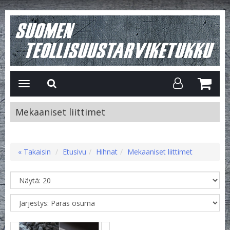
Avaa/Sulje
valikko
Mekaaniset liittimet
« Takaisin
Etusivu
Hihnat
Mekaaniset liittimet