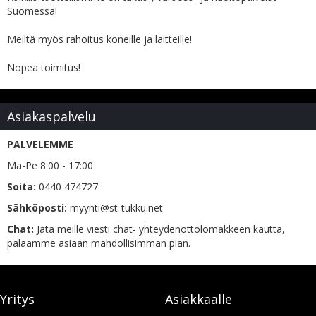
Suomessa!
Meiltä myös rahoitus koneille ja laitteille!
Nopea toimitus!
Asiakaspalvelu
PALVELEMME
Ma-Pe 8:00 - 17:00
Soita:
0440 474727
Sähköposti:
myynti@st-tukku.net
Chat:
Jätä meille viesti chat- yhteydenottolomakkeen kautta,
palaamme asiaan mahdollisimman pian.
Yritys
Asiakkaalle