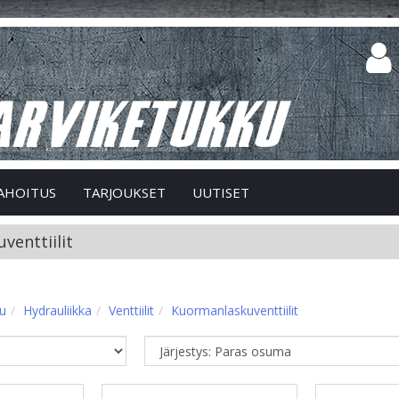
AHOITUS
TARJOUKSET
UUTISET
venttiilit
vu
Hydrauliikka
Venttiilit
Kuormanlaskuventtiilit