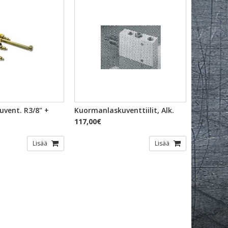
KAKATSELU
PIKAKATSELU
vent. R3/8" +
Kuormanlaskuventtiilit, Alk.
117,00€
Lisää
Lisää