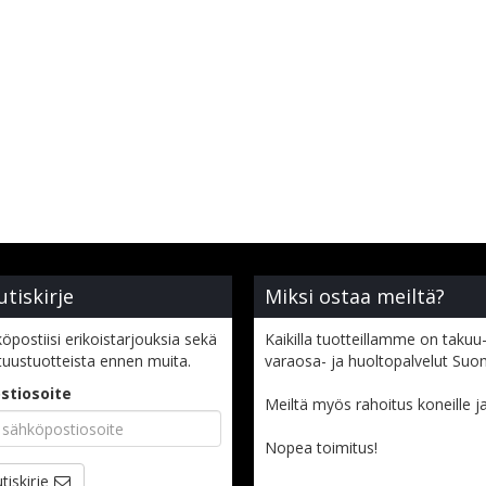
utiskirje
Miksi ostaa meiltä?
öpostiisi erikoistarjouksia sekä
Kaikilla tuotteillamme on takuu-
tuustuotteista ennen muita.
varaosa- ja huoltopalvelut Suo
stiosoite
Meiltä myös rahoitus koneille ja l
Nopea toimitus!
tiskirje