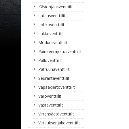
Käsiohjausventtiilit
Latausventtiilit
Lohkoventtiilit
Lukkoventtiilit
Moduuliventtiilit
Paineenrajoitusventtiilit
Palloventtiilit
Patruunaventtiilit
Seurantaventtiilit
Vapaakiertoventtiilit
Varoventtiilit
Vastaventtiilit
Virransäätöventtiilit
Virtauksenjakoventtiilit