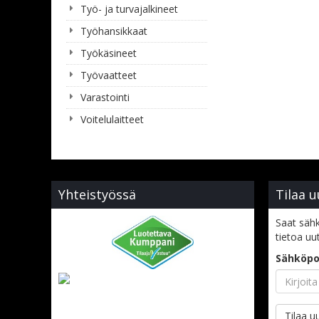
Työ- ja turvajalkineet
Työhansikkaat
Työkäsineet
Työvaatteet
Varastointi
Voitelulaitteet
Yhteistyössä
Tilaa u
Saat sähk
tietoa uu
Sähköpo
Tilaa uu