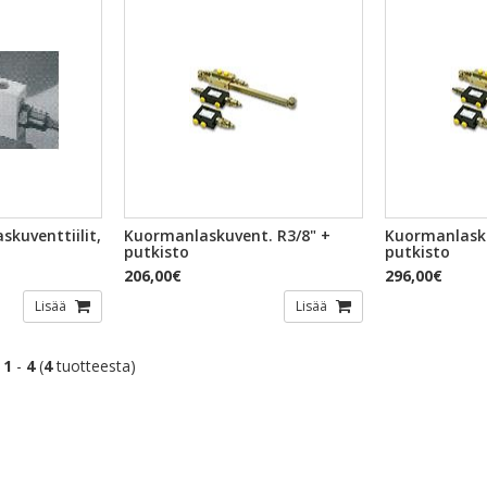
TSELU
PIKAKATSELU
PI
kuventtiilit,
Kuormanlaskuvent. R3/8" +
Kuormanlasku
putkisto
putkisto
206,00€
296,00€
Lisää
Lisää
t
1
-
4
(
4
tuotteesta)