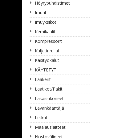
Höyrypuhdistimet
Imurit
Imuyksiköt
Kemikaalit
Kompressorit
Kuljetinrullat
Käsityökalut
KÄYTETYT
Laakerit
Laatikot/Pakit
Lakaisukoneet
Lavankääntäjä
Letkut
Maalauslaitteet
Nostovälineet