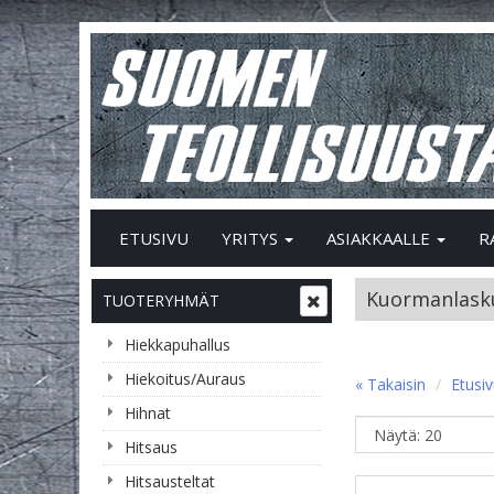
ETUSIVU
YRITYS
ASIAKKAALLE
R
Kuormanlasku
TUOTERYHMÄT
Hiekkapuhallus
Hiekoitus/Auraus
« Takaisin
Etusi
Hihnat
Hitsaus
Hitsausteltat