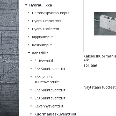
Hydrauliikka
Hammaspyöräpumput
Hydraulimoottorit
Hydraulisylinterit
Kippipumput
Käsipumput
Venttiilit
PIKAKA
Kaksoiskuormanlas
Alk.
3-tieventtiilit
121,00€
3/2 Suuntaventtiilit
4/2- ja 4/3-
suuntaventtiilit
Näytetään tuottee
6/2 Suuntaventtiilit
8/3 Suuntaventtiilit
Kevennysventtiilit
Kuormanlaskuventtiilit