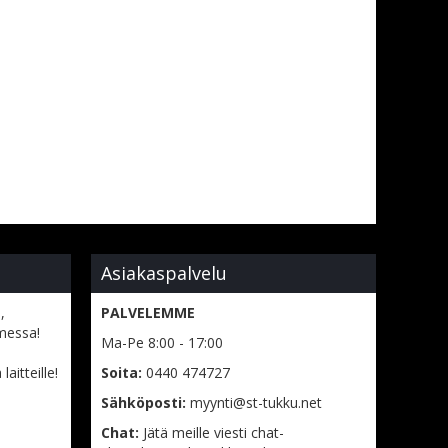
Asiakaspalvelu
,
PALVELEMME
messa!
Ma-Pe 8:00 - 17:00
aitteille!
Soita:
0440 474727
Sähköposti:
myynti@st-tukku.net
Chat:
Jätä meille viesti chat-