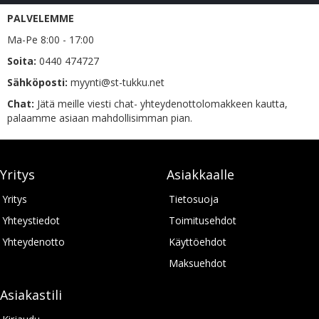
PALVELEMME
Ma-Pe 8:00 - 17:00
Soita:
0440 474727
Sähköposti:
myynti@st-tukku.net
Chat:
Jätä meille viesti chat- yhteydenottolomakkeen kautta,
palaamme asiaan mahdollisimman pian.
Yritys
Asiakkaalle
Yritys
Tietosuoja
Yhteystiedot
Toimitusehdot
Yhteydenotto
Käyttöehdot
Maksuehdot
Asiakastili