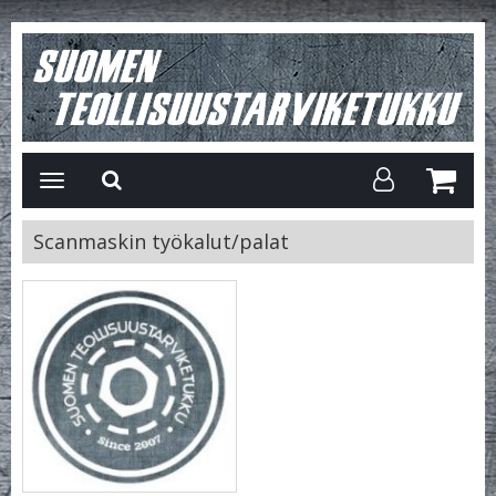
Avaa/Sulje
valikko
Scanmaskin työkalut/palat