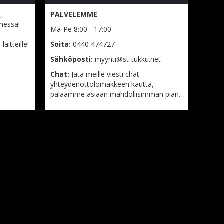
,
PALVELEMME
messa!
Ma-Pe 8:00 - 17:00
aitteille!
Soita:
0440 474727
Sähköposti:
myynti@st-tukku.net
Chat:
Jätä meille viesti chat-
yhteydenottolomakkeen kautta,
palaamme asiaan mahdollisimman pian.