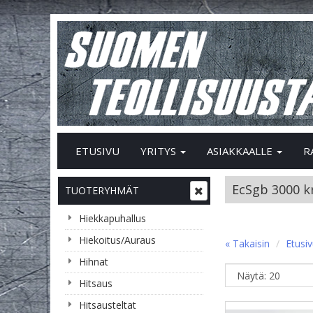
ETUSIVU
YRITYS
ASIAKKAALLE
R
EcSgb 3000 kr
TUOTERYHMÄT
Hiekkapuhallus
Hiekoitus/Auraus
« Takaisin
Etusi
Hihnat
Hitsaus
Hitsausteltat