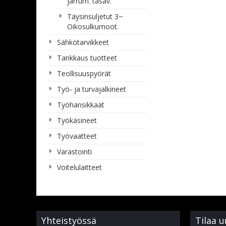
jarrum. tasav.
Täysinsuljetut 3~
Oikosulkumoot.
Sähkötarvikkeet
Tankkaus tuotteet
Teollisuuspyörät
Työ- ja turvajalkineet
Työhansikkaat
Työkäsineet
Työvaatteet
Varastointi
Voitelulaitteet
Yhteistyössä
Tilaa u