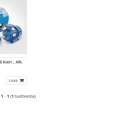
TSELU
kierr., Alk.
Lisää
t
1
-
1
(
1
tuotteesta)