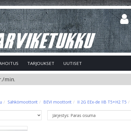
AHOITUS
TARJOUKSET
UUTISET
./min.
vu
Sähkömoottorit
BEVI moottorit
II 2G EEx-de IIB T5+H2 T5