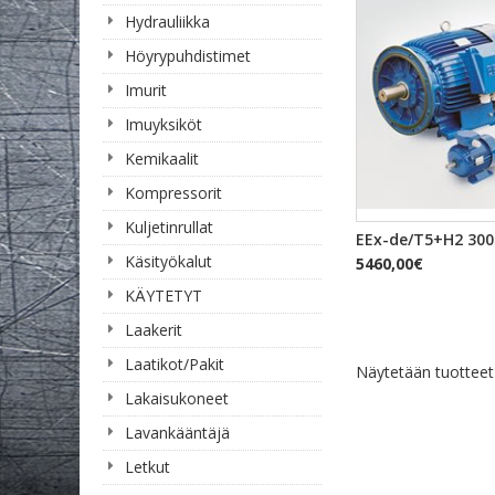
Hydrauliikka
Höyrypuhdistimet
Imurit
Imuyksiköt
Kemikaalit
Kompressorit
Kuljetinrullat
PIKAKA
EEx-de/T5+H2 3000 
Käsityökalut
5460,00€
KÄYTETYT
Laakerit
Laatikot/Pakit
Näytetään tuottee
Lakaisukoneet
Lavankääntäjä
Letkut