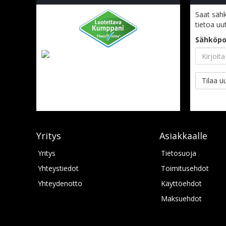
Saat sähk
tietoa uu
Sähköpo
Tilaa uu
Yritys
Asiakkaalle
Yritys
Tietosuoja
Yhteystiedot
Toimitusehdot
Yhteydenotto
Käyttöehdot
Maksuehdot