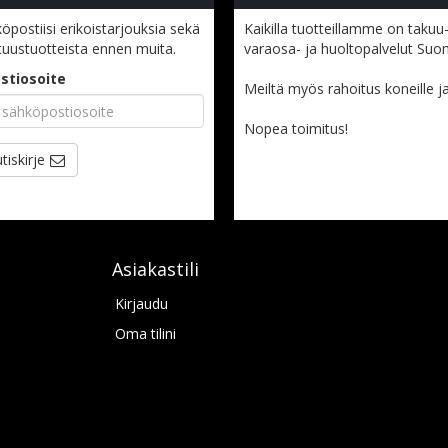
öpostiisi erikoistarjouksia sekä
Kaikilla tuotteillamme on takuu-
tuustuotteista ennen muita.
varaosa- ja huoltopalvelut Suo
stiosoite
Meiltä myös rahoitus koneille ja l
Nopea toimitus!
tiskirje
Asiakastili
Kirjaudu
Oma tilini