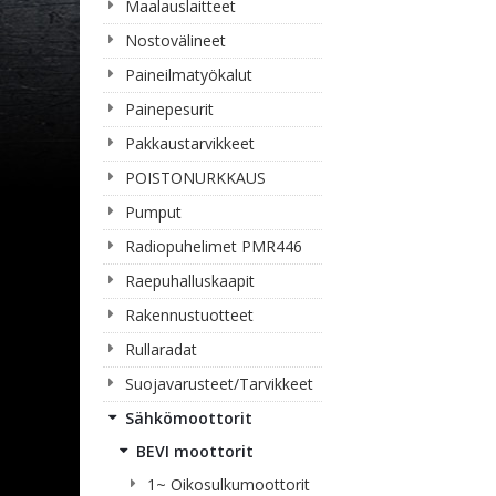
Maalauslaitteet
Nostovälineet
Paineilmatyökalut
Painepesurit
Pakkaustarvikkeet
POISTONURKKAUS
Pumput
Radiopuhelimet PMR446
Raepuhalluskaapit
Rakennustuotteet
Rullaradat
Suojavarusteet/Tarvikkeet
Sähkömoottorit
BEVI moottorit
1~ Oikosulkumoottorit