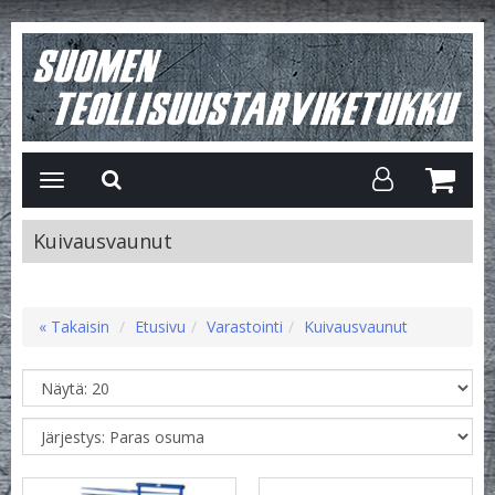
Avaa/Sulje
valikko
Kuivausvaunut
« Takaisin
Etusivu
Varastointi
Kuivausvaunut