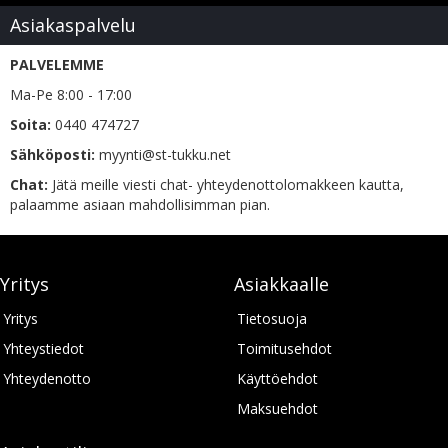
Asiakaspalvelu
PALVELEMME
Ma-Pe 8:00 - 17:00
Soita:
0440 474727
Sähköposti:
myynti@st-tukku.net
Chat:
Jätä meille viesti chat- yhteydenottolomakkeen kautta,
palaamme asiaan mahdollisimman pian.
Yritys
Asiakkaalle
Yritys
Tietosuoja
Yhteystiedot
Toimitusehdot
Yhteydenotto
Käyttöehdot
Maksuehdot