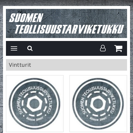
Avaa/Sulje
valikko
Vintturit