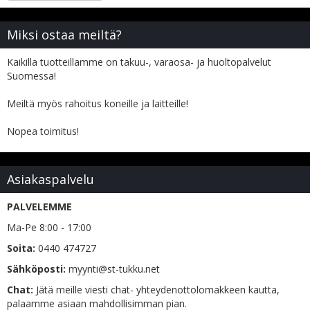
Miksi ostaa meiltä?
Kaikilla tuotteillamme on takuu-, varaosa- ja huoltopalvelut
Suomessa!
Meiltä myös rahoitus koneille ja laitteille!
Nopea toimitus!
Asiakaspalvelu
PALVELEMME
Ma-Pe 8:00 - 17:00
Soita:
0440 474727
Sähköposti:
myynti@st-tukku.net
Chat:
Jätä meille viesti chat- yhteydenottolomakkeen kautta,
palaamme asiaan mahdollisimman pian.