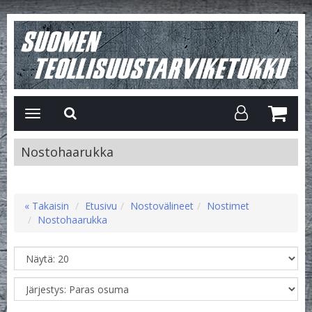
Avaa/Sulje
valikko
Nostohaarukka
« Takaisin
Etusivu
Nostovälineet
Nostimet
Nostohaarukka